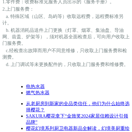
1.零件费：收费标准见服务人员出示的《服务手册》。
2.上门服务费：
a. 特殊区域（山区、岛屿等）收取远程费，远程费标准另
计。
b. 机器消耗品送件上门更换（灯罩、烟罩、集油盘、导油
网、齿盖、炉架等），须对机器全面检查后，可向用户收取上
门服务费。
c.经检查出故障而用户不同意维修，只收取上门服务费和检
测费。
d. 上门调试等未更换配件的，只收取上门服务费和维修费。
电热水器
燃气热水器
从老厨房到新家的全品类信任，他们为什么始终选
择樱花？
SAKURA樱花拿下“金致奖2024家居信赖设计引领
品牌”
樱花幻境系列厨卫电器新品全解读，幻境美厨重绘