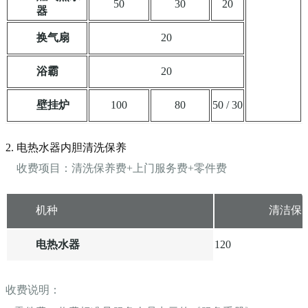
50
30
20
器
换气扇
20
浴霸
20
壁挂炉
100
80
50 / 30
2. 电热水器内胆清洗保养
收费项目：清洗保养费+上门服务费+零件费
机种
清洁保
电热水器
120
收费说明：