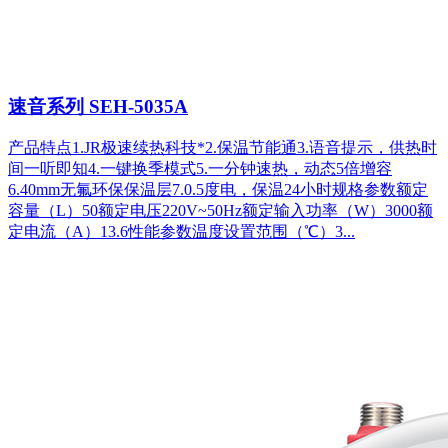
速音系列 SEH-5035A
产品特点1.JR极速续热科技*2.保温节能通3.语音提示，供热时
间一听即知4.一键换季模式5.一分钟速热，动态5倍增容
6.40mm无氟环保保温层7.0.5度电，保温24小时规格参数额定
容量（L）50额定电压220V~50Hz额定输入功率（W）3000额
定电流（A）13.6性能参数温度设置范围（℃）3...