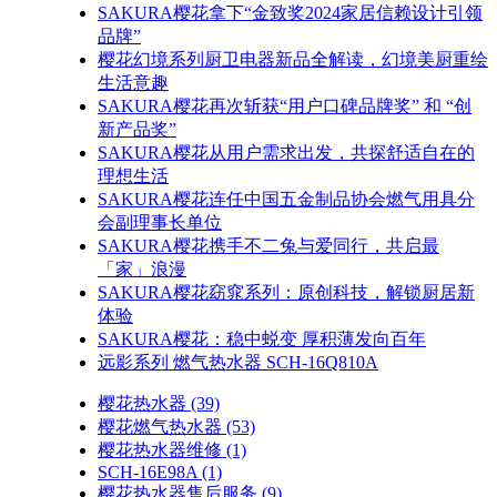
SAKURA樱花拿下“金致奖2024家居信赖设计引领
品牌”
樱花幻境系列厨卫电器新品全解读，幻境美厨重绘
生活意趣
SAKURA樱花再次斩获“用户口碑品牌奖” 和 “创
新产品奖”
SAKURA樱花从用户需求出发，共探舒适自在的
理想生活
SAKURA樱花连任中国五金制品协会燃气用具分
会副理事长单位
SAKURA樱花携手不二兔与爱同行，共启最
「家」浪漫
SAKURA樱花窈窕系列：原创科技，解锁厨居新
体验
SAKURA樱花：稳中蜕变 厚积薄发向百年
远影系列 燃气热水器 SCH-16Q810A
樱花热水器
(39)
樱花燃气热水器
(53)
樱花热水器维修
(1)
SCH-16E98A
(1)
樱花热水器售后服务
(9)