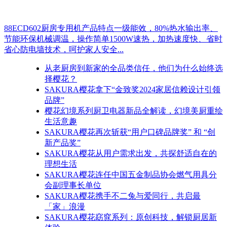
88ECD602厨房专用机产品特点一级能效，80%热水输出率、
节能环保机械调温，操作简单1500W速热，加热速度快、省时
省心防电墙技术，呵护家人安全...
从老厨房到新家的全品类信任，他们为什么始终选
择樱花？
SAKURA樱花拿下“金致奖2024家居信赖设计引领
品牌”
樱花幻境系列厨卫电器新品全解读，幻境美厨重绘
生活意趣
SAKURA樱花再次斩获“用户口碑品牌奖” 和 “创
新产品奖”
SAKURA樱花从用户需求出发，共探舒适自在的
理想生活
SAKURA樱花连任中国五金制品协会燃气用具分
会副理事长单位
SAKURA樱花携手不二兔与爱同行，共启最
「家」浪漫
SAKURA樱花窈窕系列：原创科技，解锁厨居新