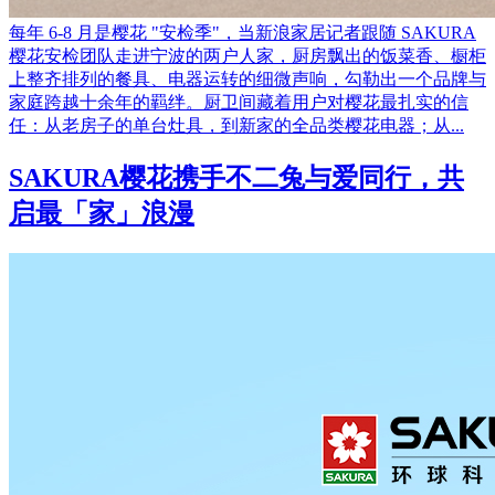
每年 6-8 月是樱花 "安检季"，当新浪家居记者跟随 SAKURA
樱花安检团队走进宁波的两户人家，厨房飘出的饭菜香、橱柜
上整齐排列的餐具、电器运转的细微声响，勾勒出一个品牌与
家庭跨越十余年的羁绊。厨卫间藏着用户对樱花最扎实的信
任：从老房子的单台灶具，到新家的全品类樱花电器；从...
SAKURA樱花携手不二兔与爱同行，共
启最「家」浪漫