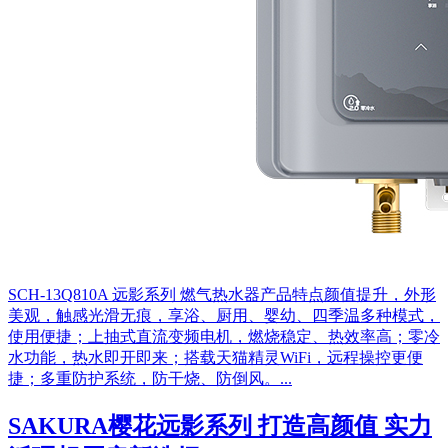
SCH-13Q810A 远影系列 燃气热水器产品特点颜值提升，外形
美观，触感光滑无痕，享浴、厨用、婴幼、四季温多种模式，
使用便捷；上抽式直流变频电机，燃烧稳定、热效率高；零冷
水功能，热水即开即来；搭载天猫精灵WiFi，远程操控更便
捷；多重防护系统，防干烧、防倒风。...
SAKURA樱花远影系列 打造高颜值 实力