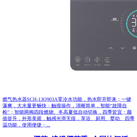
燃气热水器SCH-13Q903A零冷水功能，热水即开即来；一键
瀑爽，大水量更畅快；触摸操作，清晰简单，智能“故障自
检”；智能两阀四段燃烧、冬高夏低自动切换，四季皆宜；颜
值提升，外形美观，触感光滑无痕，享浴、厨用、婴幼、四季
温功能，使用便捷；...