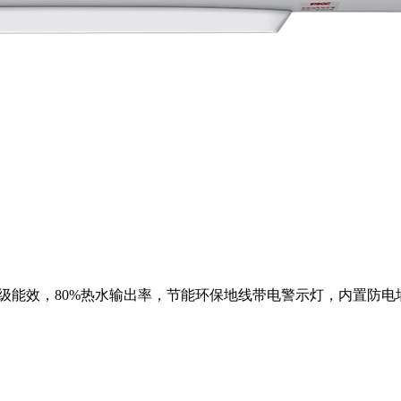
热二级能效，80%热水输出率，节能环保地线带电警示灯，内置防电墙